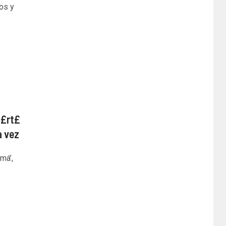
os y
u£rt£
a vez
má’,