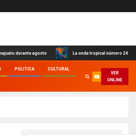
nte agosto
La onda tropical número 24 se desplazará sobr
S
POLITICA
CULTURAL
VER
ONLINE