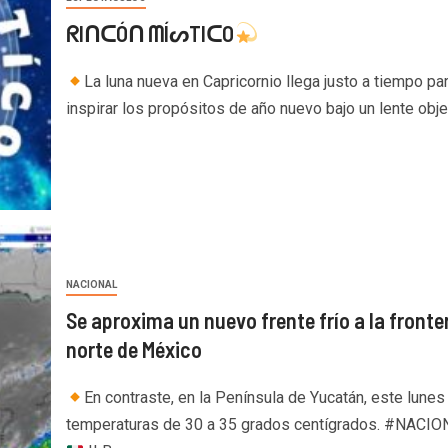
ᖇIᑎᑕÓᑎ ᗰÍᔕTIᑕO
La luna nueva en Capricornio llega justo a tiempo pa
inspirar los propósitos de año nuevo bajo un lente objeti
NACIONAL
Se aproxima un nuevo frente frío a la fronte
norte de México
En contraste, en la Península de Yucatán, este lunes
temperaturas de 30 a 35 grados centígrados. #NACI