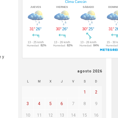
e y
agosto 2026
L
M
X
J
V
S
D
1
2
3
4
5
6
7
8
9
10
11
12
13
14
15
16