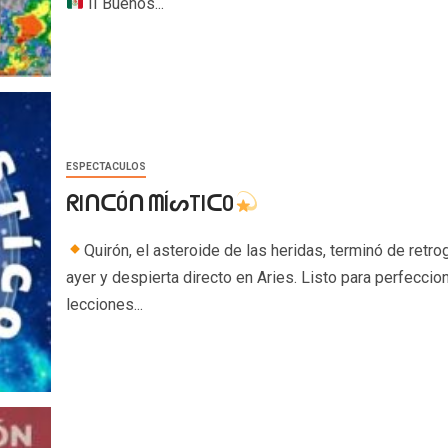
II Buenos...
ESPECTACULOS
ᖇIᑎᑕÓᑎ ᗰÍᔕTIᑕO
Quirón, el asteroide de las heridas, terminó de retro
ayer y despierta directo en Aries. Listo para perfeccion
lecciones...