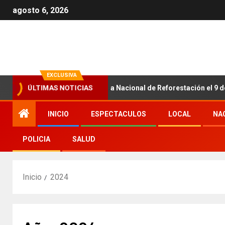
agosto 6, 2026
EXCLUSIVA
ÚLTIMAS NOTICIAS
 convoca a Jornada Nacional de Reforestación el 9 de agosto
INICIO
ESPECTACULOS
LOCAL
NA
POLICIA
SALUD
Inicio
2024