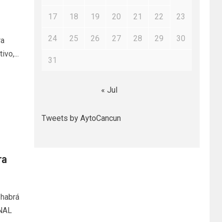
17
18
19
20
21
22
23
24
25
26
27
28
29
30
ra
vo,...
31
« Jul
Tweets by AytoCancun
ra
 habrá
ONAL