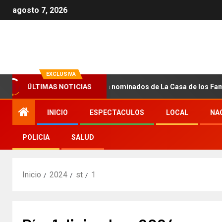
agosto 7, 2026
EXCLUSIVA
dieron a conocer los nominados de La Casa de los Famosos Méxic
ÚLTIMAS NOTICIAS
INICIO
ESPECTACULOS
LOCAL
NA
POLICIA
SALUD
Inicio
2024
st
1