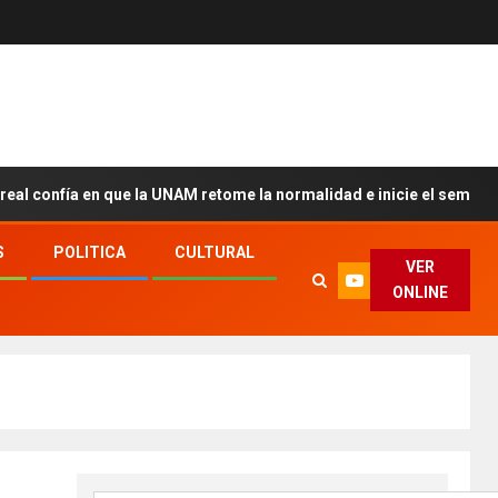
n que la UNAM retome la normalidad e inicie el semestre mediante e
S
POLITICA
CULTURAL
VER
ONLINE