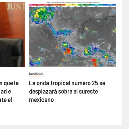
NACIONAL
n que la
La onda tropical número 25 se
ad e
desplazará sobre el sureste
te el
mexicano