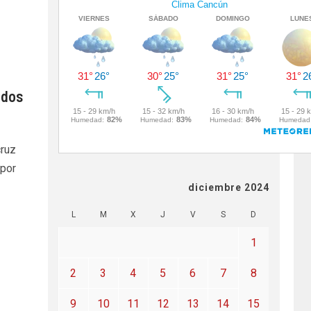
ados
cruz
 por
diciembre 2024
L
M
X
J
V
S
D
1
2
3
4
5
6
7
8
9
10
11
12
13
14
15