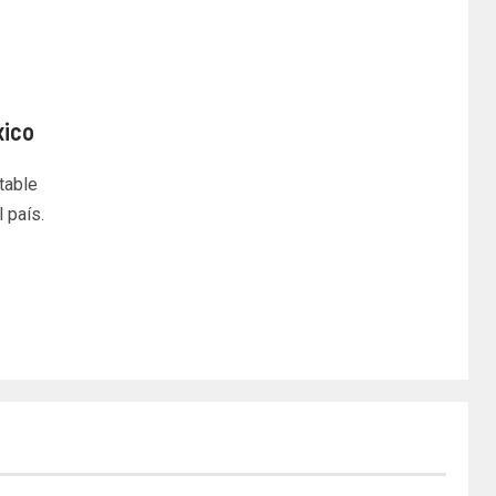
xico
table
 país.