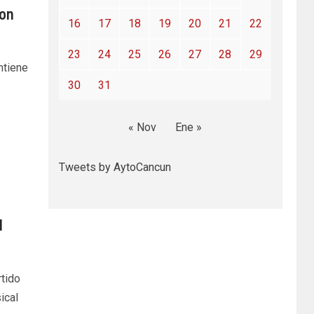
con
16
17
18
19
20
21
22
23
24
25
26
27
28
29
ntiene
30
31
« Nov
Ene »
Tweets by AytoCancun
l
tido
ical