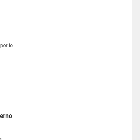
por lo
ierno
s