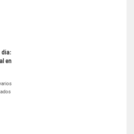
 día:
al en
varios
tados