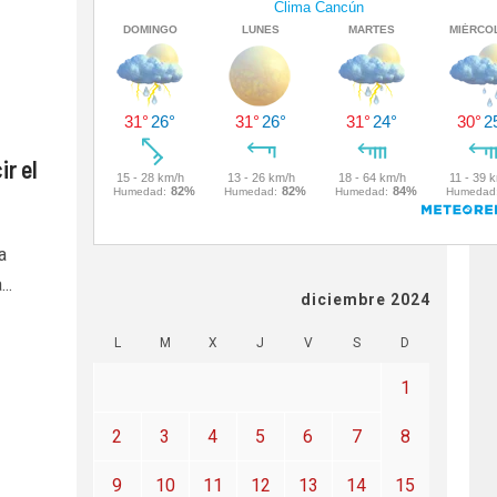
r el
a
..
diciembre 2024
L
M
X
J
V
S
D
1
2
3
4
5
6
7
8
9
10
11
12
13
14
15