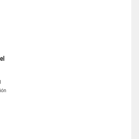
el
l
ión