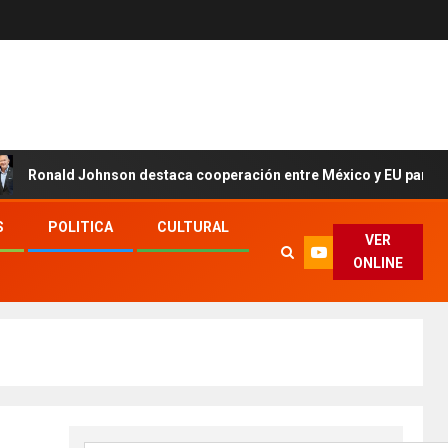
d Johnson destaca cooperación entre México y EU para la segurid
S
POLITICA
CULTURAL
VER
ONLINE