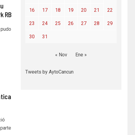
su
16
17
18
19
20
21
22
rk RB
23
24
25
26
27
28
29
 pudo
30
31
« Nov
Ene »
Tweets by AytoCancun
ntica
ció
parte