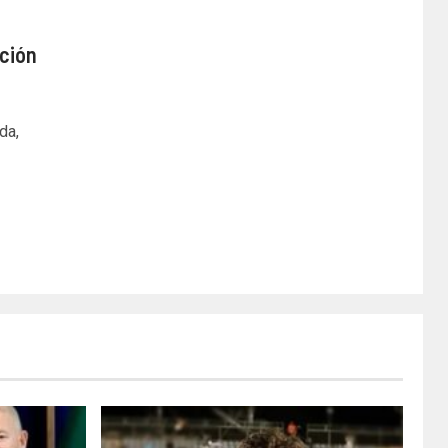
ción
da,